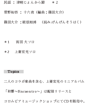
民謡 ： 津軽じょんから節 ＊２
菅野祐悟 ： 十六夜（編曲：篠田大介）
篠田大介 ：絃弦相搏 （読み:げんげんそうはく）
＊1 宮田 大ソロ
＊2 上妻宏光ソロ
Topics
二人のコラボ楽曲を含む、上妻宏光のミニアルバム
「和響〜Encuentro〜」は配信リリースと
コロムビアミュージックショップにてCDを販売中。