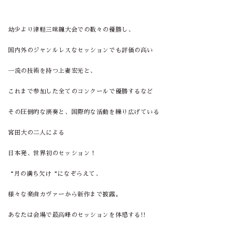
幼少より津軽三味線大会での数々の優勝し、
国内外のジャンルレスなセッションでも評価の高い
一流の技術を持つ上妻宏光と、
これまで参加した全てのコンクールで優勝するなど
その圧倒的な演奏と、国際的な活動を繰り広げている
宮田大の二人による
日本発、世界初のセッション！
“月の満ち欠け“になぞらえて、
様々な楽曲カヴァーから新作まで披露。
あなたは会場で最高峰のセッションを体感する!!