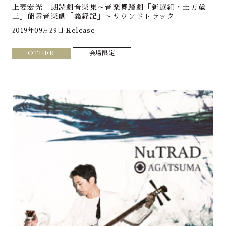
上妻宏光 朗読劇音楽集～音楽舞踏劇「新選組・土方歳
三」能舞音楽劇「義経記」～サウンドトラック
2019年09月29日 Release
OTHER
会場限定