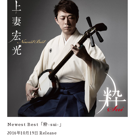
Newest Best「粋-sui-」
2016年10月19日 Release