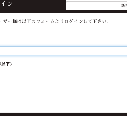
グイン
新
l Fanclubについて
ーザー様は以下のフォームよりログインして下さい。
字以下)