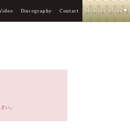
Member Menu
Video
Discography
Contact
下さい。
y