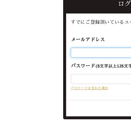
ロ
Officia
すでにご登録頂いているユ
メールアドレス
パスワード
(8文字以上128文
パスワードを忘れた場合