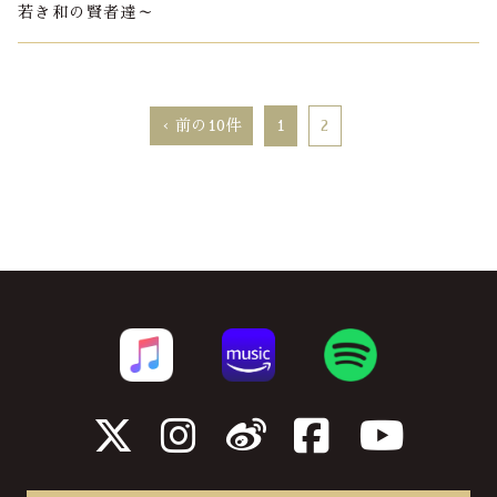
若き和の賢者達～
‹ 前の10件
1
2