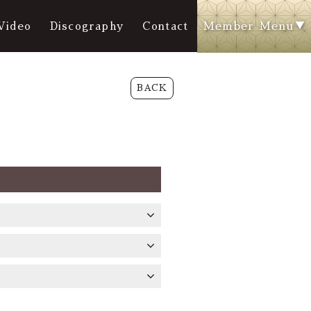
Member Menu
Video
Discography
Contact
BACK
y