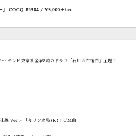
」 COCQ-85304 / ¥3,000＋tax
ーマ〜 テレビ東京系金曜8時のドラマ「石川五右衛門」主題曲
er -三味線 Ver.- 「キリン氷結(R)」CM曲