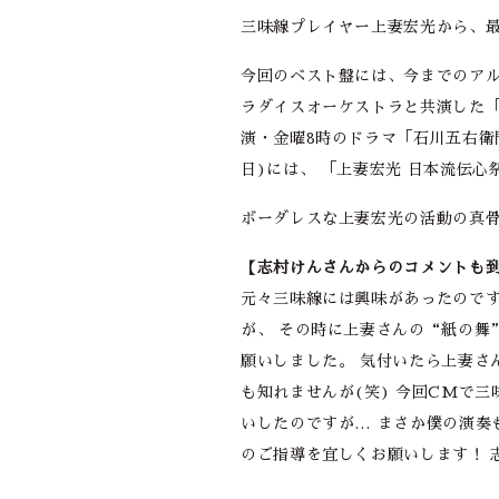
三味線プレイヤー上妻宏光から、最
今回のベスト盤には、今までのア
ラダイスオーケストラと共演した「キリ
演・金曜8時のドラマ「石川五右衛門
日)には、 「上妻宏光 日本流伝心
ボーダレスな上妻宏光の活動の真骨
【志村けんさんからのコメントも
元々三味線には興味があったのです
が、 その時に上妻さんの“紙の舞
願いしました。 気付いたら上妻さ
も知れませんが(笑) 今回CMで
いしたのですが… まさか僕の演奏
のご指導を宜しくお願いします！ 