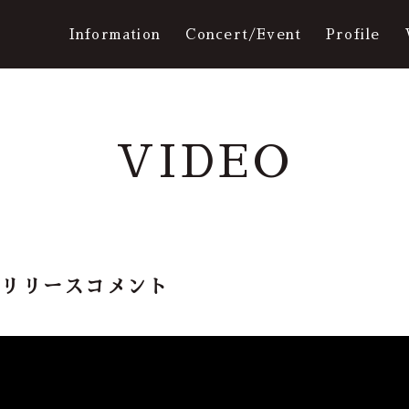
Information
Concert/Event
Profile
VIDEO
Ticket
Movie
umリリースコメント
Q&A
Galler
ログイン