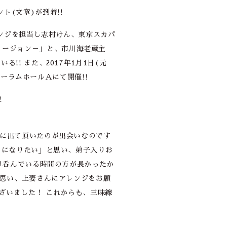
ト(文章)が到着!!
ンジを担当し志村けん、東京スカパ
線ヴァージョン－」と、市川海老蔵主
! また、2017年1月1日(元
ォーラムホールＡにて開催!!
!
オに出て頂いたのが出会いなのです
うになりたい」と思い、弟子入りお
り呑んでいる時間の方が長かったか
と思い、上妻さんにアレンジをお願
ざいました！ これからも、三味線