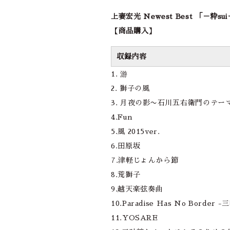
上妻宏光 Newest Best 「－粋sui－
【商品購入】
収録内容
1. 游
2. 獅子の風
3. 月夜の影〜石川五右衛門のテ
4.Fun
5.風 2015ver.
6.田原坂
7.津軽じょんから節
8.荒獅子
9.越天楽弦奏曲
10.Paradise Has No Bord
11.YOSARE