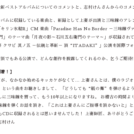
新ベストアルバムについてのコメントと、志村けんさんからのコメン
ルバムに収録している楽曲と、新録として上妻が出演と三味線のアレ
ン氷結R」CM 楽曲「Paradise Has No Border －三味
」のテーマ曲「月夜の影～石川五右衛門のテーマ～」が収録されている!
祭 クサビ 其ノ五 －伝統と革新－ 頂“ITADAKI”」公演を国際フ
頂でもある公演で、どんな創作を披露してくれるのか、乞うご期待!
到着！】
が、なかなか始めるキッカケがなくて… 上妻さんとは、僕のラジ
”という曲をお聴きしまして、 「どうしても“紙の舞”を弾けるよ
んに三味線を習って、もう10年以上になりますね。 お稽古の時間よ
三味線を弾くお話を頂き、「これは上妻さんにご指導を頂かないと」
もCDに収録されるとは思いませんでした！ 上妻師匠、ありがとうご
志村けん