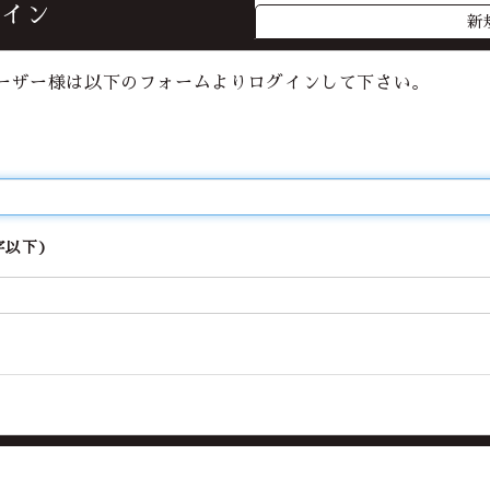
グイン
新
l Fanclubについて
ーザー様は以下のフォームよりログインして下さい。
字以下)