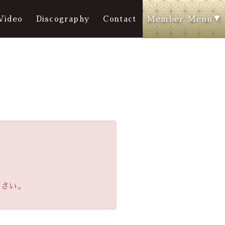
Member Menu
Video
Discography
Contact
下さい。
y