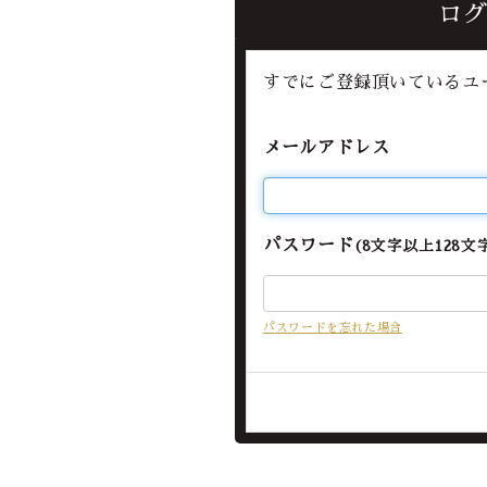
ロ
Officia
すでにご登録頂いているユ
メールアドレス
パスワード
(8文字以上128文
パスワードを忘れた場合