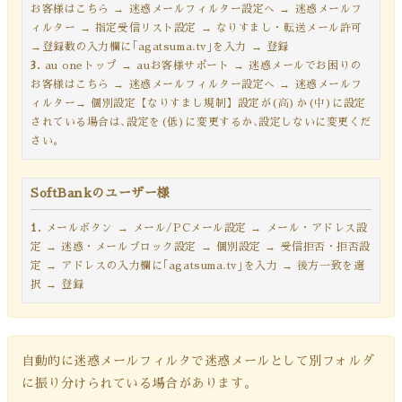
お客様はこちら → 迷惑メールフィルター設定へ → 迷惑メールフ
ィルター → 指定受信リスト設定 → なりすまし・転送メール許可
→登録数の入力欄に｢agatsuma.tv｣を入力 → 登録
3.
au oneトップ → auお客様サポート → 迷惑メールでお困りの
お客様はこちら → 迷惑メールフィルター設定へ → 迷惑メールフ
ィルター→ 個別設定【なりすまし規制】設定が(高)か(中)に設定
されている場合は､設定を(低)に変更するか､設定しないに変更くだ
さい。
SoftBankのユーザー様
1.
メールボタン → メール/PCメール設定 → メール・アドレス設
定 → 迷惑・メールブロック設定 → 個別設定 → 受信拒否・拒否設
定 → アドレスの入力欄に｢agatsuma.tv｣を入力 → 後方一致を選
択 → 登録
自動的に迷惑メールフィルタで迷惑メールとして別フォルダ
に振り分けられている場合があります。