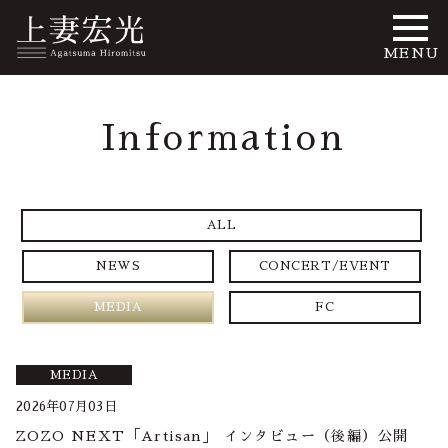
MENU
Information
ALL
NEWS
CONCERT/EVENT
MEDIA
FC
MEDIA
2026年07月03日
ZOZO NEXT「Artisan」 インタビュー（後編）公開